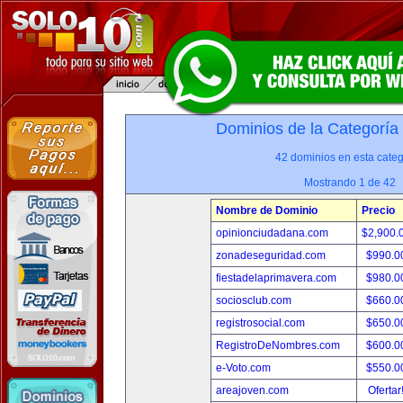
Dominios de la Categoría
42 dominios en esta categ
Mostrando 1 de 42
Nombre de Dominio
Precio
opinionciudadana.com
$2,900.
zonadeseguridad.com
$990.0
fiestadelaprimavera.com
$980.0
sociosclub.com
$660.0
registrosocial.com
$650.0
RegistroDeNombres.com
$600.0
e-Voto.com
$550.0
areajoven.com
Ofertar