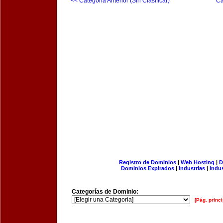
<< Categoria Anterior (Sin Clasificar)
Ca
Registro de Dominios
|
Web Hosting
|
D
Dominios Expirados
|
Industrias
|
Indu
Categorías de Dominio:
[Pág. princi