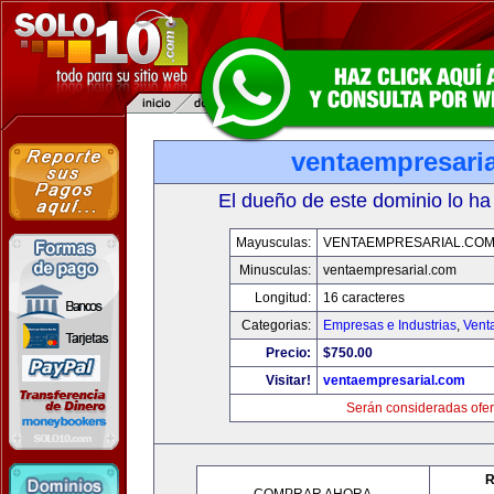
ventaempresari
El dueño de este dominio lo ha
Mayusculas:
VENTAEMPRESARIAL.CO
Minusculas:
ventaempresarial.com
Longitud:
16 caracteres
Categorias:
Empresas e Industrias
,
Vent
Precio:
$750.00
Visitar!
ventaempresarial.com
Serán consideradas ofer
R