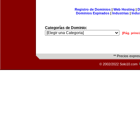
Registro de Dominios
|
Web Hosting
|
D
Dominios Expirados
|
Industrias
|
Indu
Categorías de Dominio:
[Pág. princi
** Precios expre
© 2002/2022 Solo10.com