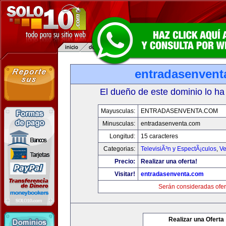
entradasenvent
El dueño de este dominio lo ha
Mayusculas:
ENTRADASENVENTA.COM
Minusculas:
entradasenventa.com
Longitud:
15 caracteres
Categorias:
TelevisiÃ³n y EspectÃ¡culos
,
Ve
Precio:
Realizar una oferta!
Visitar!
entradasenventa.com
Serán consideradas ofer
Realizar una Oferta