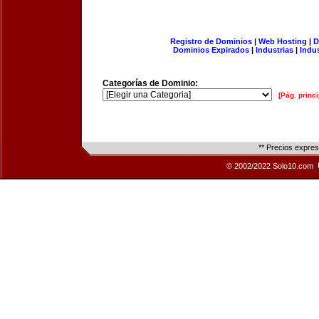
Registro de Dominios
|
Web Hosting
|
D
Dominios Expirados
|
Industrias
|
Indu
Categorías de Dominio:
[Pág. princi
** Precios expre
© 2002/2022 Solo10.com