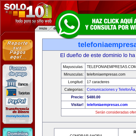
telefoniaempres
El dueño de este dominio lo ha
Mayusculas:
TELEFONIAEMPRESAS.CO
Minusculas:
telefoniaempresas.com
Longitud:
17 caracteres
Categorias:
Comunicaciones y TelefonÃ­a
Precio:
$480.00
Visitar!
telefoniaempresas.com
Serán consideradas ofer
R