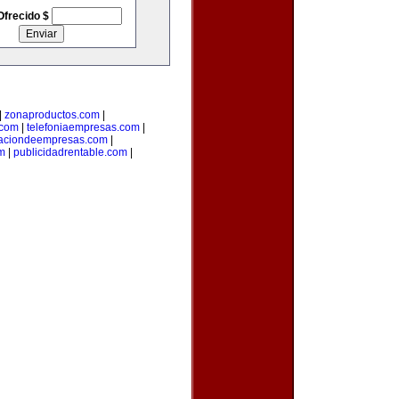
Ofrecido $
|
zonaproductos.com
|
.com
|
telefoniaempresas.com
|
aciondeempresas.com
|
om
|
publicidadrentable.com
|