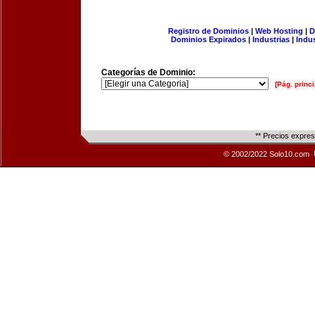
Registro de Dominios
|
Web Hosting
|
D
Dominios Expirados
|
Industrias
|
Indu
Categorías de Dominio:
[Pág. princi
** Precios expre
© 2002/2022 Solo10.com