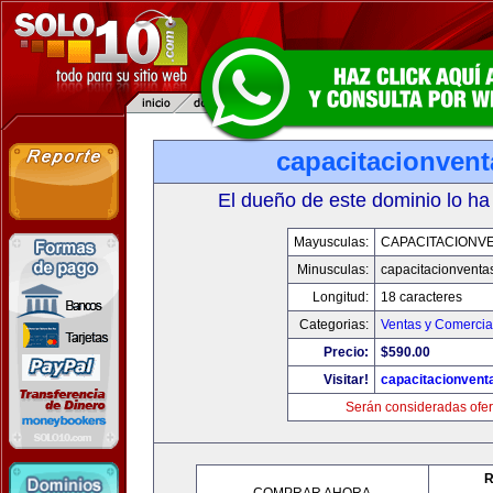
capacitacionven
El dueño de este dominio lo ha
Mayusculas:
CAPACITACIONV
Minusculas:
capacitacionventa
Longitud:
18 caracteres
Categorias:
Ventas y Comercia
Precio:
$590.00
Visitar!
capacitacionvent
Serán consideradas ofer
R