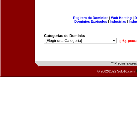
Registro de Dominios
|
Web Hosting
|
D
Dominios Expirados
|
Industrias
|
Indu
Categorías de Dominio:
[Pág. princi
** Precios expre
© 2002/2022 Solo10.com