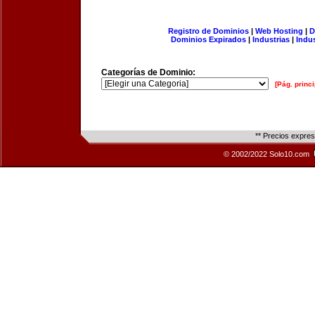
Registro de Dominios
|
Web Hosting
|
D
Dominios Expirados
|
Industrias
|
Indu
Categorías de Dominio:
[Pág. princi
** Precios expre
© 2002/2022 Solo10.com