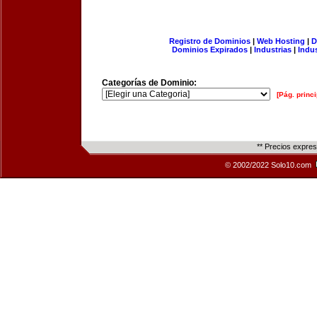
Registro de Dominios
|
Web Hosting
|
D
Dominios Expirados
|
Industrias
|
Indu
Categorías de Dominio:
[Pág. princi
** Precios expre
© 2002/2022 Solo10.com