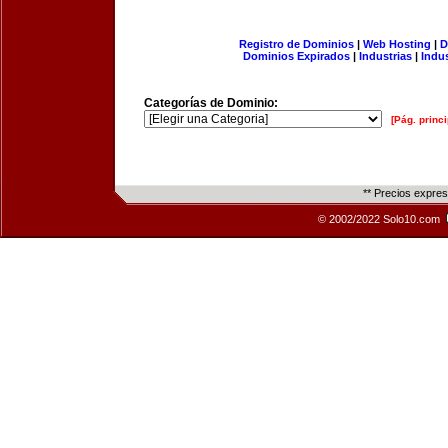
Registro de Dominios
|
Web Hosting
|
D
Dominios Expirados
|
Industrias
|
Indu
Categorías de Dominio:
[Pág. princi
** Precios expre
© 2002/2022 Solo10.com