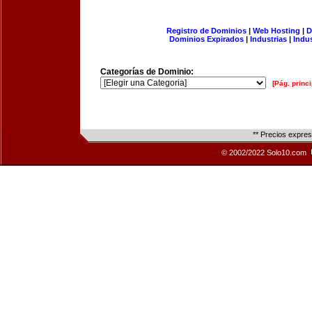
Registro de Dominios
|
Web Hosting
|
D
Dominios Expirados
|
Industrias
|
Indu
Categorías de Dominio:
[Pág. princi
** Precios expre
© 2002/2022 Solo10.com