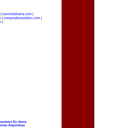
|
suinmobiliaria.com
|
m
|
comprademuebles.com
|
m
|
ominios En Venta
strias Argentinas