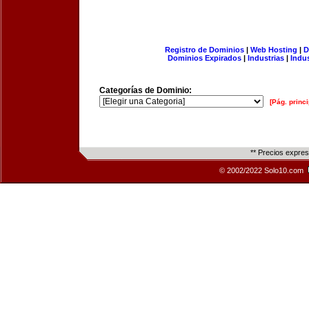
Registro de Dominios
|
Web Hosting
|
D
Dominios Expirados
|
Industrias
|
Indu
Categorías de Dominio:
[Pág. princi
** Precios expre
© 2002/2022 Solo10.com