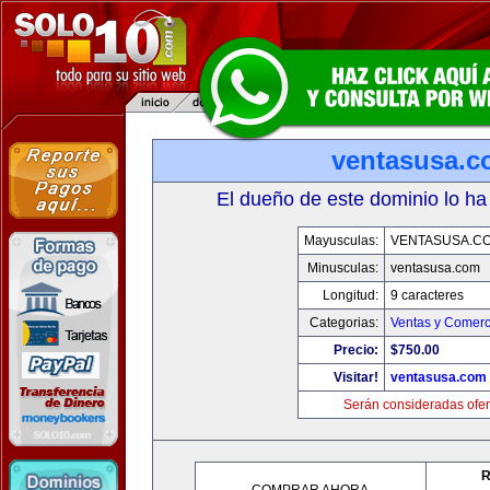
ventasusa.
El dueño de este dominio lo ha
Mayusculas:
VENTASUSA.C
Minusculas:
ventasusa.com
Longitud:
9 caracteres
Categorias:
Ventas y Comerc
Precio:
$750.00
Visitar!
ventasusa.com
Serán consideradas ofer
R