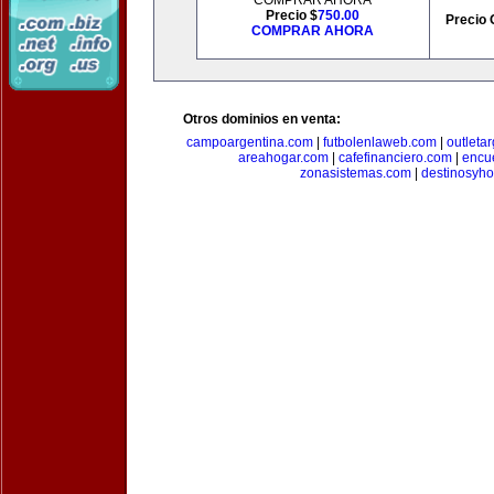
COMPRAR AHORA
Precio $
750.00
Precio 
COMPRAR AHORA
Otros dominios en venta:
campoargentina.com
|
futbolenlaweb.com
|
outleta
areahogar.com
|
cafefinanciero.com
|
encu
zonasistemas.com
|
destinosyho