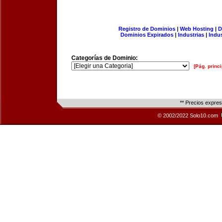
Registro de Dominios
|
Web Hosting
|
D
Dominios Expirados
|
Industrias
|
Indu
Categorías de Dominio:
[Pág. princi
** Precios expre
© 2002/2022 Solo10.com