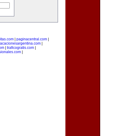
citas.com
|
paginacentral.com
|
vacacionesargentina.com
|
com
|
traficogratis.com
|
sionales.com
|