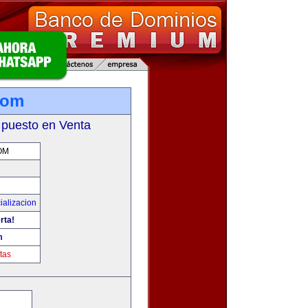
com
 puesto en Venta
OM
ializacion
rta!
m
tas