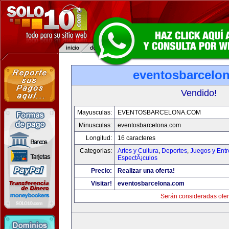
eventosbarcelo
Vendido!
Mayusculas:
EVENTOSBARCELONA.COM
Minusculas:
eventosbarcelona.com
Longitud:
16 caracteres
Categorias:
Artes y Cultura
,
Deportes
,
Juegos y Entr
EspectÃ¡culos
Precio:
Realizar una oferta!
Visitar!
eventosbarcelona.com
Serán consideradas ofer