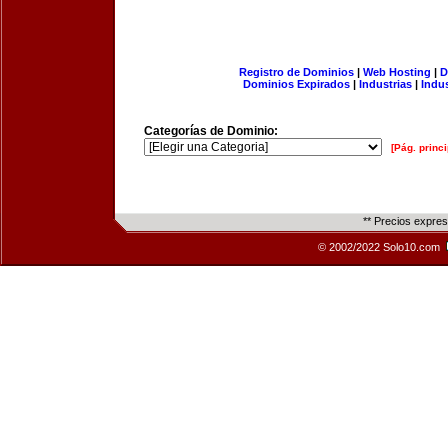
Registro de Dominios
|
Web Hosting
|
D
Dominios Expirados
|
Industrias
|
Indu
Categorías de Dominio:
[Pág. princi
** Precios expre
© 2002/2022 Solo10.com