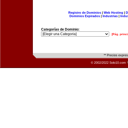
Registro de Dominios
|
Web Hosting
|
D
Dominios Expirados
|
Industrias
|
Indu
Categorías de Dominio:
[Pág. princi
** Precios expre
© 2002/2022 Solo10.com