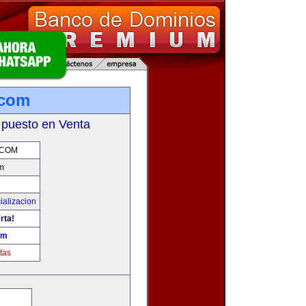
com
 puesto en Venta
.COM
m
ializacion
rta!
om
tas