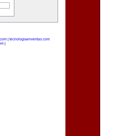
.com
|
tecnologiaenventas.com
om
|