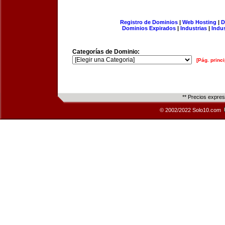
Registro de Dominios
|
Web Hosting
|
D
Dominios Expirados
|
Industrias
|
Indu
Categorías de Dominio:
[Pág. princi
** Precios expre
© 2002/2022 Solo10.com