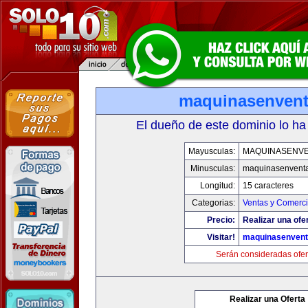
maquinasenven
El dueño de este dominio lo ha
Mayusculas:
MAQUINASENV
Minusculas:
maquinasenvent
Longitud:
15 caracteres
Categorias:
Ventas y Comerci
Precio:
Realizar una ofe
Visitar!
maquinasenven
Serán consideradas ofer
Realizar una Oferta