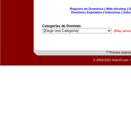
Registro de Dominios
|
Web Hosting
|
D
Dominios Expirados
|
Industrias
|
Indu
Categorías de Dominio:
[Pág. princi
** Precios expre
© 2002/2022 Solo10.com