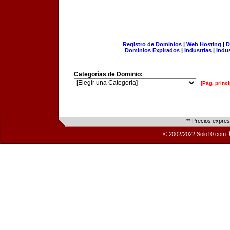
Registro de Dominios
|
Web Hosting
|
D
Dominios Expirados
|
Industrias
|
Indu
Categorías de Dominio:
[Pág. princi
** Precios expre
© 2002/2022 Solo10.com