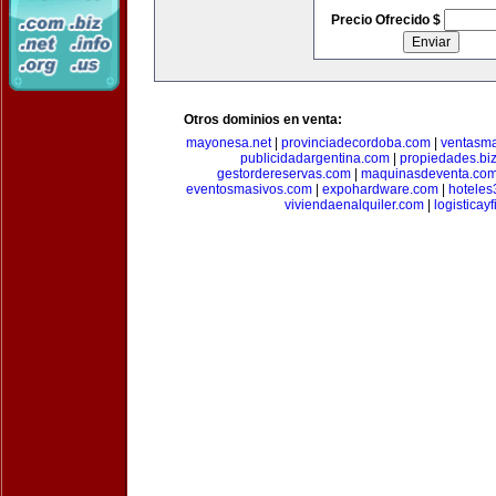
Precio Ofrecido $
Otros dominios en venta:
mayonesa.net
|
provinciadecordoba.com
|
ventasma
publicidadargentina.com
|
propiedades.bi
gestordereservas.com
|
maquinasdeventa.co
eventosmasivos.com
|
expohardware.com
|
hotele
viviendaenalquiler.com
|
logisticay