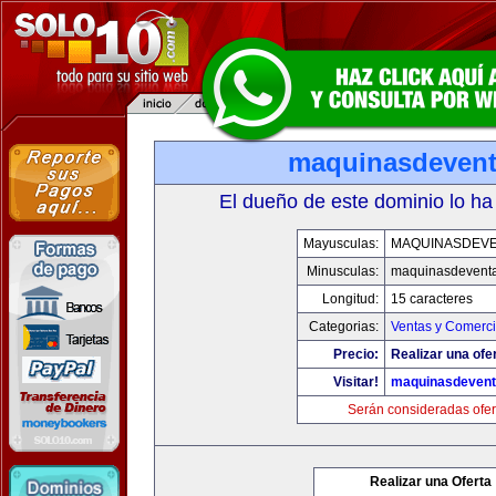
maquinasdeven
El dueño de este dominio lo ha
Mayusculas:
MAQUINASDEV
Minusculas:
maquinasdevent
Longitud:
15 caracteres
Categorias:
Ventas y Comerci
Precio:
Realizar una ofe
Visitar!
maquinasdeven
Serán consideradas ofer
Realizar una Oferta