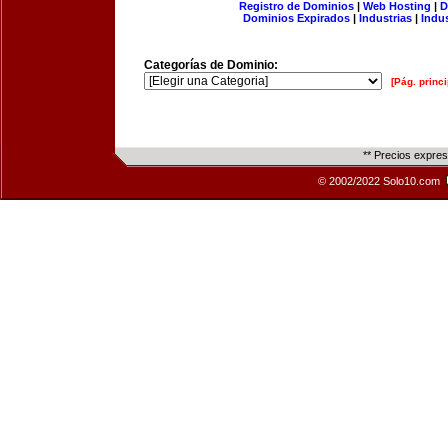
Registro de Dominios
|
Web Hosting
|
D
Dominios Expirados
|
Industrias
|
Indu
Categorías de Dominio:
[Pág. princi
** Precios expre
© 2002/2022 Solo10.com