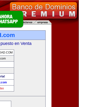
d.com
 puesto en Venta
DAD.COM
.com
rta!
d.com
tas