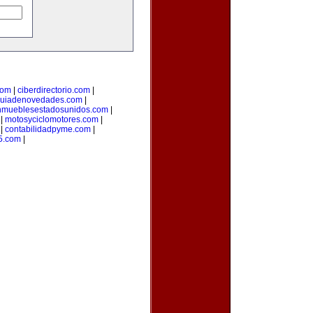
com
|
ciberdirectorio.com
|
uiadenovedades.com
|
nmueblesestadosunidos.com
|
|
motosyciclomotores.com
|
|
contabilidadpyme.com
|
5.com
|