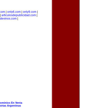
.com
|
only6.com
|
only9.com
|
|
articulosdepublicidad.com
|
devinos.com
|
ominios En Venta
strias Argentinas