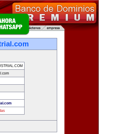
trial.com
USTRIAL.COM
al.com
ial.com
tas