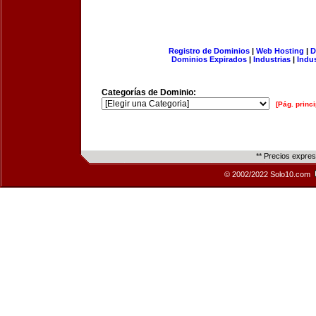
Registro de Dominios
|
Web Hosting
|
D
Dominios Expirados
|
Industrias
|
Indu
Categorías de Dominio:
[Pág. princi
** Precios expre
© 2002/2022 Solo10.com