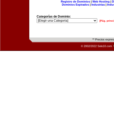
Registro de Dominios
|
Web Hosting
|
D
Dominios Expirados
|
Industrias
|
Indu
Categorías de Dominio:
[Pág. princi
** Precios expre
© 2002/2022 Solo10.com