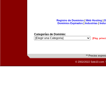
Registro de Dominios
|
Web Hosting
|
D
Dominios Expirados
|
Industrias
|
Indu
Categorías de Dominio:
[Pág. princi
** Precios expre
© 2002/2022 Solo10.com