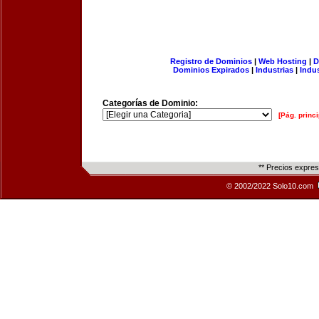
Registro de Dominios
|
Web Hosting
|
D
Dominios Expirados
|
Industrias
|
Indu
Categorías de Dominio:
[Pág. princi
** Precios expre
© 2002/2022 Solo10.com