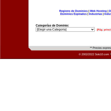
Registro de Dominios
|
Web Hosting
|
D
Dominios Expirados
|
Industrias
|
Indu
Categorías de Dominio:
[Pág. princi
** Precios expre
© 2002/2022 Solo10.com